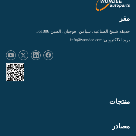
مقر
حديقة شينخ الصناعية، شيامن، فوجيان، الصين 361006
بريد الالكتروني:
info@wondee.com
منتجات
مصادر