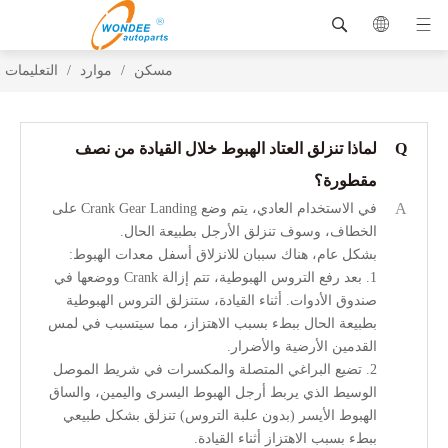
مسكن
/
موارد
/
التعليمات
Q
لماذا تنزلق العتاد الهبوط خلال القيادة من نصف
مقطورة؟
A
في الاستخدام العادي، يتم وضع Crank Gear Landing على
الخطاف، وسوف تنزلق الأرجل بطبيعة الحال.
بشكل عام، هناك سببان للانزلاق أسفل معدات الهبوط:
1. بعد رفع التروس الهبوطية، تتم إزالة Crank ووضعها في
صندوق الأدوات. أثناء القيادة، ستنزلق التروس الهبوطية
بطبيعة الحال ببطء بسبب الاهتزاز، مما سيتسبب في لمس
القدمين الأرضية والأضرار.
2. تضيع البراغي المتصلة والمكسرات في شريط الموصل
الوسيط الذي يربط أرجل الهبوط اليسرى واليمين، والساق
الهبوط الأيسر (بدون علبة التروس) تنزلق بشكل طبيعي
ببطء بسبب الاهتزاز أثناء القيادة.